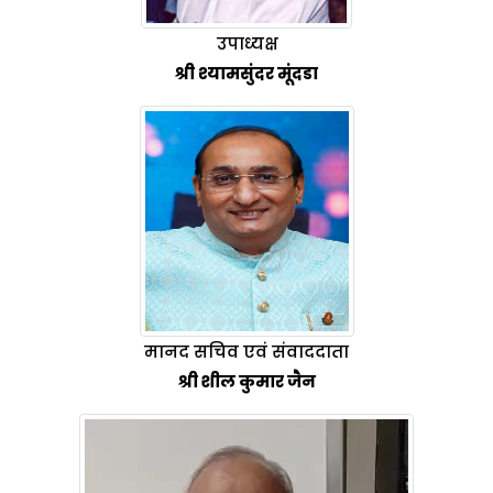
उपाध्यक्ष
श्री श्यामसुंदर मूंदडा
मानद सचिव एवं संवाददाता
श्री शील कुमार जैन