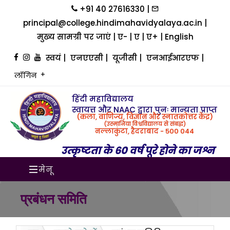
+91 40 27616330 |
principal@college.hindimahavidyalaya.ac.in |
मुख्य सामग्री पर जाएं
|
ए-
|
ए
|
ए+
|
English
स्वयं
|
एनएएसी
|
यूजीसी
|
एनआईआरएफ
|
लॉगिन
हिंदी महाविद्यालय
स्वायत्त और NAAC द्वारा पुनः मान्यता प्राप्त
(कला, वाणिज्य, विज्ञान और स्नातकोत्तर केंद्र)
(उस्मानिया विश्वविद्यालय से संबद्ध)
नल्लाकुंटा, हैदराबाद - 500 044
उत्कृष्टता के 60 वर्ष पूरे होने का जश्न
मेनू
प्रबंधन समिति