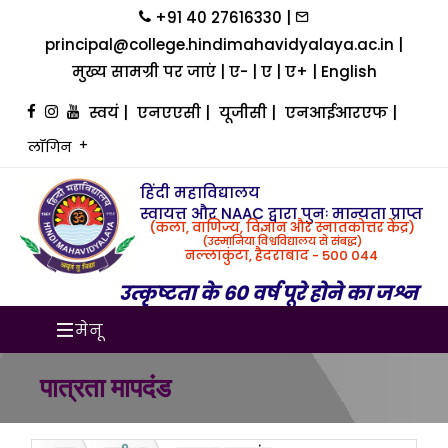
+91 40 27616330 |
principal@college.hindimahavidyalaya.ac.in |
मुख्य सामग्री पर जाएं
|
ए-
|
ए
|
ए+
|
English
स्वयं
|
एनएएसी
|
यूजीसी
|
एनआईआरएफ
|
लॉगिन
हिंदी महाविद्यालय
स्वायत्त और NAAC द्वारा पुनः मान्यता प्राप्त
(कला, वाणिज्य, विज्ञान और स्नातकोत्तर केंद्र)
(उस्मानिया विश्वविद्यालय से संबद्ध)
नल्लाकुंटा, हैदराबाद - 500 044
उत्कृष्टता के 60 वर्ष पूरे होने का जश्न
मेनू
पात्रता मापदंड