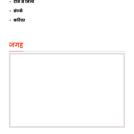
टीम से मिलो
संपर्क
करियर
जगह