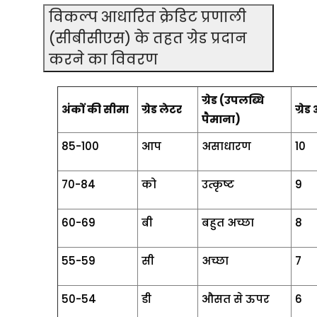
विकल्प आधारित क्रेडिट प्रणाली
(सीबीसीएस) के तहत ग्रेड प्रदान
करने का विवरण
ग्रेड (उपलब्धि
अंकों की सीमा
ग्रेड लेटर
ग्रेड
पैमाना)
85-100
आप
असाधारण
10
70-84
को
उत्कृष्ट
9
60-69
बी
बहुत अच्छा
8
55-59
सी
अच्छा
7
50-54
डी
औसत से ऊपर
6